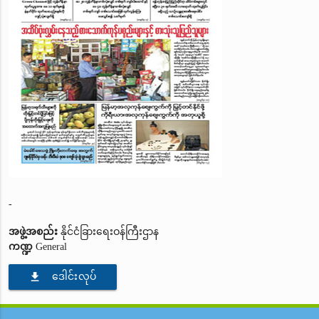
-
အဖွဲ့အစည်း
နိုင်ငံခြားရေးဝန်ကြီးဌာန
ကဏ္ဍ
General
file_download
ဒေါင်းလုပ်