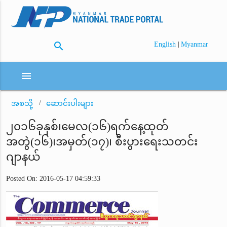
search
|
English
Myanmar
menu
အစသို့
ဆောင်းပါးများ
၂၀၁၆ခုနှစ်၊မေလ(၁၆)ရက်နေ့ထုတ်
အတွဲ(၁၆)၊အမှတ်(၁၇)၊ စီးပွားရေးသတင်း
ဂျာနယ်
Posted On: 2016-05-17 04:59:33