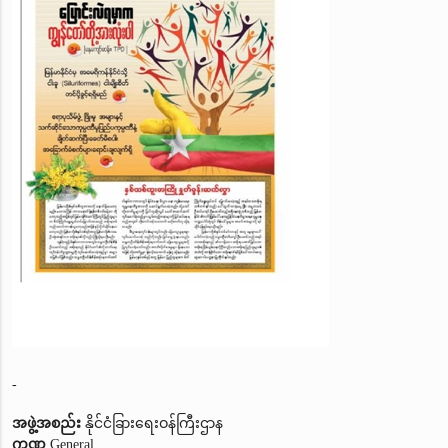
-
အဖွဲ့အစည်း
နိုင်ငံခြားရေးဝန်ကြီးဌာန
ကဏ္ဍ
General