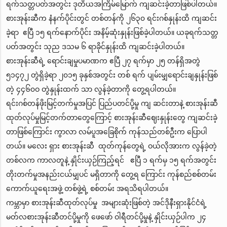
ရက်သတ္တပတ်အတွင်း ဒုတိယအကြိမ်မြောက် ကျဆင်းခဲ့တာဖြစ်ပါတယ်။
စားအုန်းဆီက နံနက်ပိုင်းတွင် တစ်တန်ကို ၂၆၃၀ ရင်းဂစ်နှုန်းထိ ကျဆင်း
ခဲ့ရာ ဧပြီ ၁၅ ရက်နောက်ပိုင်း အနိမ့်ဆုံးနှုန်းဖြစ်ခဲ့ပါတယ်။ ယခုရက်သတ္တ
ပတ်အတွင်း သုည ဒသမ ၆ ရာခိုင်နှုန်းထိ ကျဆင်းခဲ့ပါတယ်။
စားအုန်းဆီရဲ့ ရောင်းချမှုပမာဏက ဧပြီ ၂၇ ရက်မှာ ၂၅ တန်ရှိအတွဲ
၅၁၄၇၂ တွဲရှိခဲ့ရာ ၂၀၁၅ ခုနှစ်အတွင်း တစ် ရက် ပျမ်းမျှရောင်းချနှုန်းဖြစ်
တဲ့ ၄၄၆၀ဝ တွဲနှုန်းထက် သာ လွန်ခဲ့တာကို တွေ့ရပါတယ်။
ရင်းဂစ်တန်ဖိုးမြင့်တက်မှုအပြင် ပြည်ပတင်ပို့မှု ကျ ဆင်းတာနဲ့ စားအုန်းဆီ
ထုတ်လုပ်မှုမြင့်တက်တာတွေကြောင့် စားအုန်းဆီဈေးနှုန်းတွေ ကျဆင်းခဲ့
တာဖြစ်ကြောင်း ကွာလာ လမ်ပူအခြေစိုက် ကုန်သည်တစ်ဦးက ပြောပါ
တယ်။ မလေး ရှား စားအုန်းဆီ ထုတ်ကုန်တွေရဲ့ ဝယ်လိုအားက လွန်ခဲ့တဲ့
တစ်လက ကာလတူနဲ့ နှိုင်းယှဉ်ကြည့်ရင် ဧပြီ ၁ ရက်မှ ၁၅ ရက်အတွင်း
တိုးတက်မှုအနည်းငယ်မျှပင် မရှိတာကို တွေ့ရ ကြောင်း ကုန်စည်စစ်တမ်း
ကောက်ယူရေးအဖွဲ့ တစ်ဖွဲ့ရဲ့ စစ်တမ်း အရသိရပါတယ်။
ကမ္ဘာမှာ စားအုန်းဆီထုတ်လုပ်မှု အများဆုံးဖြစ်တဲ့ အင်ဒိုနီးရှားနိုင်ငံရဲ့
မတ်လစားအုန်းဆီတင်ပို့မှုကို ဖေဖော် ဝါရီတင်ပို့မှုနဲ့ နှိုင်းယှဉ်ပါက ၂၄