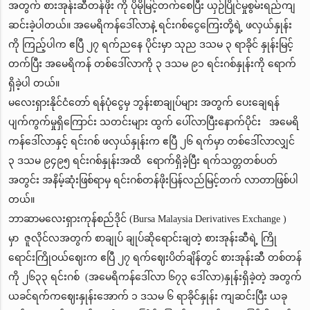
အတွက် စားအုန်းဆီတန်ဖိုး ကို ပိုမိုမြင့်တက်စေပြီး ယှဉ်ပြိုင်မှုစွမ်းရည်ကျ
ဆင်းခဲ့ပါတယ်။ အမေရိကန်ဒေါ်လာနဲ့ ရင်းဂစ်ငွေကြေးတို့ရဲ့ ဖလှယ်နှုန်း
ကို ကြည့်ပါက ဧပြီ ၂၇ ရက်ညနေ ပိုင်းမှာ သုည ဒသမ ၃ ရာခိုင် နှုန်းမြင့်
တက်ပြီး အမေရိကန် တစ်ဒေါ်လာကို ၃ ဒသမ ၉၁ ရင်းဂစ်နှုန်းကို ရောက်
ရှိခဲ့ပါ တယ်။
မလေးရှားနိုင်ငံတော် ရန်ပုံငွေမှ ဘွန်းစာချုပ်များ အတွက် ပေးချေရန်
ပျက်ကွက်မှုရှိကြောင်း သတင်းများ ထွက် ပေါ်လာပြီးနောက်ပိုင်း အမေရိ
ကန်ဒေါ်လာနှင့် ရင်းဂစ် ဖလှယ်နှုန်းက ဧပြီ ၂၆ ရက်မှာ တစ်ဒေါ်လာလျှင်
၃ ဒသမ ၉၄၉၅ ရင်းဂစ်နှုန်းအထိ ရောက်ရှိခဲ့ပြီး ရက်သတ္တတစ်ပတ်
အတွင်း အနိမ့်ဆုံးဖြစ်ရာမှ ရင်းဂစ်တန်ဖိုးပြန်လည်မြင့်တက် လာတာဖြစ်ပါ
တယ်။
ဘာဆာမလေးရှားကုန်စည်ဒိုင် (Bursa Malaysia Derivatives Exchange )
မှာ ဇူလိုင်လအတွက် စာချုပ် ချုပ်ဆိုရောင်းချတဲ့ စားအုန်းဆီရဲ့ ကြို
ရောင်းကြိုဝယ်ဈေးက ဧပြီ ၂၇ ရက်ဈေးပိတ်ချိန်တွင် စားအုန်းဆီ တစ်တန်
ကို ၂၆၃၃ ရင်းဂစ် (အမေရိကန်ဒေါ်လာ ၆၇၃ ဒေါ်လာ)နှုန်းရှိခဲ့တဲ့ အတွက်
ယခင်ရက်ကဈေးနှုန်းအောက် ၁ ဒသမ ၆ ရာခိုင်နှုန်း ကျဆင်းပြီး ယခု