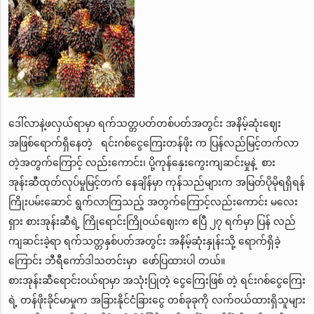
ဒေါ်လာနဲ့ဖလှယ်ရာမှာ ရက်သတ္တပတ်တစ်ပတ်အတွင်း အနိမ့်ဆုံးဈေး
အဖြစ်ရောက်ရှိနေတဲ့ ရင်းဂစ်ငွေကြေးတန်ဖိုး က ပြန်လည်မြင့်တက်လာ
တဲ့အတွက်ကြောင့် လည်းကောင်း၊ ပို့ကုန်နှေးကွေးကျဆင်းမှုနဲ့ စား
အုန်းဆီထုတ်လုပ်မှုမြင့်တက် နေချိန်မှာ ကုန်သည်များက အမြတ်ပိုမိုရရှိရန်
ကြိုးပမ်းဆောင် ရွက်လာကြသည့် အတွက်ကြောင့်လည်းကောင်း မလေး
ရှား စားအုန်းဆီရဲ့ ကြိုရောင်းကြိုဝယ်ဈေးက ဧပြီ ၂၇ ရက်မှာ ပြန် လည်
ကျဆင်းခဲ့ရာ ရက်သတ္တနှစ်ပတ်အတွင်း အနိမ့်ဆုံးနှုန်းသို့ ရောက်ရှိခဲ့
ကြောင်း ဘီရီကော်ဒါသတင်းမှာ ဖော်ပြထားပါ တယ်။
စားအုန်းဆီရောင်းဝယ်ရာမှာ အသုံးပြုတဲ့ ငွေကြေးဖြစ် တဲ့ ရင်းဂစ်ငွေကြေး
ရဲ့ တန်ဖိုးခိုင်မာမှုက အခြားနိုင်ငံခြားငွေ တစ်ခုခုကို လက်ဝယ်ထားရှိသူများ