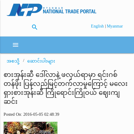
search
|
English
Myanmar
menu
အစသို့
ဆောင်းပါးများ
စားအုန်းဆီ ဒေါ်လာနဲ့ ဖလှယ်ရာမှာ ရင်းဂစ်
တန်ဖိုး ပြန်လည်မြင့်တက်လာမှုကြောင့် မလေး
ရှားစားအုန်းဆီ ကြိုရောင်းကြိုဝယ် ဈေးကျ
ဆင်း
Posted On: 2016-05-05 02:48:39