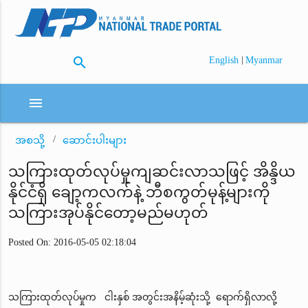
search
|
English
Myanmar
menu
အစသို့
ဆောင်းပါးများ
သကြားထုတ်လုပ်မှုကျဆင်းလာသဖြင့် အိန္ဒိယ
နိုင်ငံရှိ ချော့ကလက်နဲ့ ဘီစကွတ်မုန့်များကို
သကြားအုပ်နိုင်တော့မည်မဟုတ်
Posted On: 2016-05-05 02:18:04
သကြားထုတ်လုပ်မှုက ငါးနှစ် အတွင်းအနိမ့်ဆုံးသို့ ရောက်ရှိလာလို့