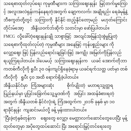
သရေစာထုတ်လုပ်ရေး ကုမ္ပဏီများက သကြားဈေးနှုန်း မြင့်တက်မှုကြော
င့် အလူးအလဲရုန်းကန်နေရတဲ့အတွက် ချော့ကလက်၊ အချိုရည်၊ ရေခဲမုန့်နဲ့
ဘီစကွတ်တို့တွင် သကြားကို နိုင်နိုင် ထည့်နိုင်တော့မည် မဟုတ်ကြောင်း
တိုင်းမ်အော့ အိန္ဒိယဝက်ဘ်ဆိုက် သတင်းမှာ ဖော်ပြပါတယ်။
FMCG လို့ခေါ်တဲ့ဈေးနှုန်းချို သာစွာဖြင့် အလျင်အမြန်သုံးစွဲမှုပြုတဲ့
သရေစာကိုထုတ်လုပ်တဲ့ ကုမ္ပဏီများ အနေဖြင့် ကုန်ပစ္စည်းများ ကို
လျှော့ဈေး ဖြင့် ပြန်လည်ရောင်းချခြင်းဖြင့် အကျိုး အမြတ်ကိုပြန်လည်
ရယူကြရပါတယ်။ ဒါပေမယ့် သကြားဈေးနှုန်းက ယခင် အောက်တိုဘာ
ကတစ်ကီလိုကို ရူပီး ၃၀ ဝန်းကျင်ရှိနေခဲ့ရာမှ ယခင်ရက်သတ္တ ပတ်မှာ တစ်
ကီလိုကို ရူပီး ၄၀ အထိ ရောက်ရှိခဲ့ပါတယ်။
အိန္ဒိယနိုင်ငံမှာ ကြံအများဆုံး စိုက်ပျိုးတဲ့ မဟာရသျှတ္တရ
ပြည်နယ်မှာ ပူပြင်းခြောက်သွေ့မှုဒဏ်ကို အပြင်း အထန်ခံစားရတဲ့
အတွက် အိန္ဒိယတစ် နိုင်ငံလုံးရဲ့ ကြံအထွက်က ၂၀၁၆ ခုနှစ် မှာ ၁၀
ရာခိုင်နှုန်း ကျဆင်းမယ်လို့ ခန့် မှန်းထားပါတယ်။
''ပြီးခဲ့တဲ့နှစ်တုန်းက ဈေးတွေ လျှော့၊ မေတ္တာလက်ဆောင်တွေပေးပြီး မုန့်
ထုတ်တွေမှာ အပိုတွေထပ်ဆောင်း ပြီး အရောင်းမြှင့်တင်ရေးတွေ