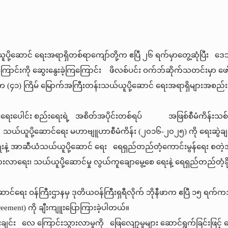
ူပို့ဆောင် ရေးအရာရှိတစ်ရာကျော်တို့က ဧပြီ ၂၆ ရက်မှာတွေ့ဆုံပြီး
ြောင်းကို ဆွေးနွေးခဲ့ကြကြောင်း ဖိလစ်ပင်း ဝက်ဘ်ဆိုက်သတင်းမှာ ဖော်
နိုင်ငံက (၄၁) ကြိမ် မြောက်အကြီးတန်းသယ်ယူပို့ဆောင် ရေးအရာရှိများအစည်
ရေးပေါင်း စည်းရေးရဲ့ အစိတ်အပိုင်းတစ်ရပ် အဖြစ်စီမံကိန်းသစ်မျ
ို့ဆောင်ရေး မဟာဗျူဟာစီမံကိန်း (၂၀၁၆-၂၀၂၅) ကို ရေးဆွဲချမှတ်
ြုံရေးနဲ့ အာဆီယံသယ်ယူပို့ဆောင် ရေး ရေရှည်တည်တံ့ကောင်းမွန်ရေး 
ားလာရေး၊ သယ်ယူပို့ဆောင်မှု လွယ်ကူချောမွေ့စေ ရေးနဲ့ ရေရှည်တည်တံ့ခိ
ာင်ရေး ဝန်ကြီးဌာနမှ ဒုတိယဝန်ကြီးရှရီလိုက် ဘိုနီဖာက ဧပြီ ၁၅ ရက်
ent) ကို ချီးကျူးပြောကြားခဲ့ပါတယ်။
းချင်း လေ ကြောင်းသွားလာမှုကို ဖြေလျော့မှုများ ဆောင်ရွက်ခြင်း