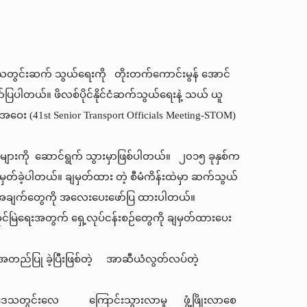
 ဒေသတွင်းဆက် သွယ်ရေးကို တိုးတက်ကောင်းမွန် အောင်
ပြပါတယ်။ ဖိလစ်ပိုင်နိုင်ငံဆက်သွယ်ရေးနဲ့ သယ် ယူ
းအဝေး (41st Senior Transport Officials Meeting-STOM)
ားကို ဆောင်ရွက် သွားမှာဖြစ်ပါတယ်။ ၂၀၁၅ ခုနှစ်က
ခဲ့ပါတယ်။ ချမှတ်ထား တဲ့ စီမံကိန်းထဲမှာ ဆက်သွယ်
စတဲ့အချက်တွေကို အလေးပေးဖော်ပြ ထားပါတယ်။
ုင်မြဲရေးအတွက် ရှေ့လုပ်ငန်းစဉ်တွေကို ချမှတ်ထားပေး
ကအတည်ပြု ခဲ့ပြီးဖြစ်တဲ့ အာဆီယံလွတ်လပ်တဲ့
ဖြင့် ဒေသတွင်းလေ ကြောင်းသွားလာမှု ဖွံ့ဖြိုးလာစေ