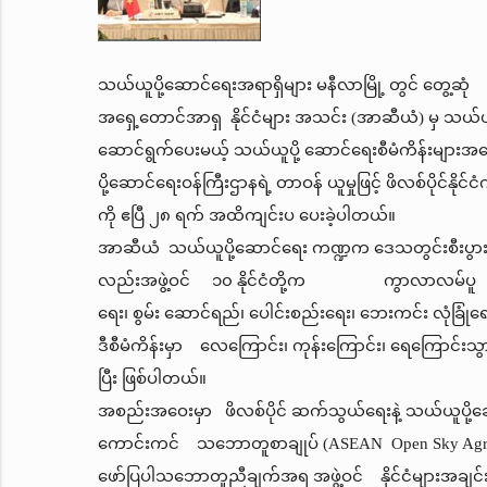
သယ်ယူပို့ဆောင်ရေးအရာရှိများ မနီလာမြို့ တွင် တွေ့ဆုံ
အရှေ့တောင်အာရှ နိုင်ငံများ အသင်း (အာဆီယံ) မှ သယ်ယ
ဆောင်ရွက်ပေးမယ့် သယ်ယူပို့ ဆောင်ရေးစီမံကိန်းများအက
ပို့ဆောင်ရေးဝန်ကြီးဌာနရဲ့ တာဝန် ယူမှုဖြင့် ဖိလစ်ပိုင်
ကို ဧပြီ ၂၈ ရက် အထိကျင်းပ ပေးခဲ့ပါတယ်။
အာဆီယံ သယ်ယူပို့ဆောင်ရေး ကဏ္ဍက ဒေသတွင်းစီးပွား
လည်းအဖွဲ့ဝင် ၁၀ နိုင်ငံတို့က ကွာလာလမ်ပူ သယ်ယူပ
ရေး၊ စွမ်း ဆောင်ရည်၊ ပေါင်းစည်းရေး၊ ဘေးကင်း လုံခ
ဒီစီမံကိန်းမှာ လေကြောင်း၊ ကုန်းကြောင်း၊ ရေကြောင်းသွ
ပြီး ဖြစ်ပါတယ်။
အစည်းအဝေးမှာ ဖိလစ်ပိုင် ဆက်သွယ်ရေးနဲ့ သယ်ယူပို့ဆေ
ကောင်းကင် သဘောတူစာချုပ် (ASEAN Open Sky Agreem
ဖော်ပြပါသဘောတူညီချက်အရ အဖွဲ့ဝင် နိုင်ငံများအချင်