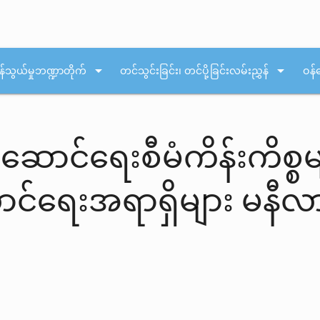
arrow_drop_down
arrow_drop_down
န်သွယ်မှုဘဏ္ဍာတိုက်
တင်သွင်းခြင်း၊ တင်ပို့ခြင်းလမ်းညွှန်
ဝန်
့ဆောင်ရေးစီမံကိန်းကိစ္စ
င်ရေးအရာရှိများ မနီလာမ