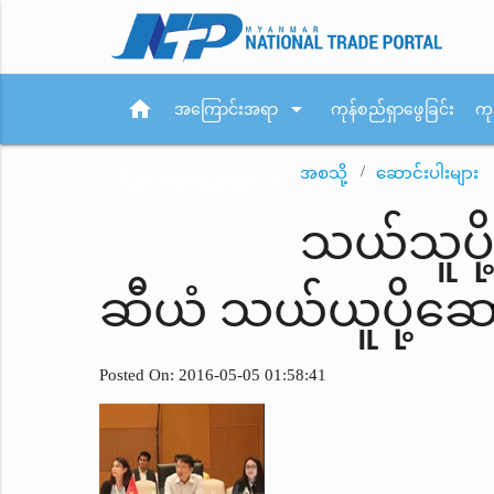
home
arrow_drop_down
အကြောင်းအရာ
ကုန်စည်ရှာဖွေခြင်း
ကု
အစသို့
ဆောင်းပါးများ
arrow_drop_down
ပြည်ပစည်းမျဉ်းများ
သယ်သူပို
ဆီယံ သယ်ယူပို့ဆော
Posted On: 2016-05-05 01:58:41