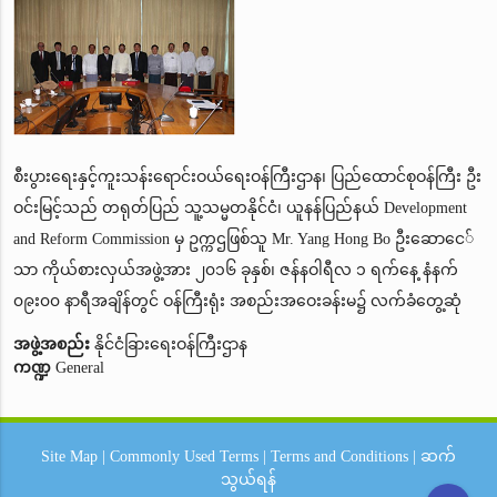
စီးပွားရေးနှင့်ကူးသန်းရောင်းဝယ်ရေးဝန်ကြီးဌာန၊ ပြည်ထောင်စုဝန်ကြီး ဦး
ဝင်းမြင့်သည် တရုတ်ပြည် သူ့သမ္မတနိုင်ငံ၊ ယူနန်ပြည်နယ် Development
and Reform Commission မှ ဥက္ကဌဖြစ်သူ Mr. Yang Hong Bo ဦးဆောငေ်
သာ ကိုယ်စားလှယ်အဖွဲ့အား ၂၀၁၆ ခုနှစ်၊ ဇန်နဝါရီလ ၁ ရက်နေ့ နံနက်
၀၉း၀၀ နာရီအချိန်တွင် ဝန်ကြီးရုံး အစည်းအဝေးခန်းမ၌ လက်ခံတွေ့ဆုံ
အဖွဲ့အစည်း
နိုင်ငံခြားရေးဝန်ကြီးဌာန
ကဏ္ဍ
General
Site Map
|
Commonly Used Terms
|
Terms and Conditions
|
ဆက်
သွယ်ရန်