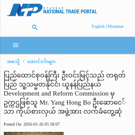
search
|
English
Myanmar
menu
အစသို့
ဆောင်းပါးများ
ပြည်ထောင်စုဝန်ကြီး ဦးဝင်းမြင့်သည် တရုတ်
ပြည် သူ့သမ္မတနိုင်ငံ၊ ယူနန်ပြည်နယ်
Development and Reform Commission မှ
ဥက္ကဌဖြစ်သူ Mr. Yang Hong Bo ဦးဆောငေ်
သာ ကိုယ်စားလှယ် အဖွဲ့အား လက်ခံတွေ့ဆုံ
Posted On: 2016-01-26 05:58:07