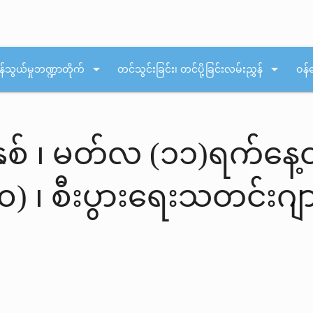
arrow_drop_down
arrow_drop_down
န်သွယ်မှုဘဏ္ဍာတိုက်
တင်သွင်းခြင်း၊ တင်ပို့ခြင်းလမ်းညွှန်
ဝန်
ှစ် ၊ မတ်လ (၁၁)ရက်နေ့
) ၊ စီးပွားရေးသတင်းဂျ