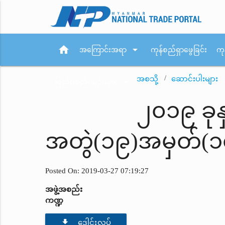
home
arrow_drop_down
အကြောင်းအရာ
ကုန်စည်ရှာဖွေခြင်း
ကု
အစသို့
ဆောင်းပါးများ
arrow_drop_down
ပြည်ပစည်းမျဉ်းများ
၂၀၁၉ ခုန
အတွဲ(၁၉)အမှတ်(၁၀
Posted On: 2019-03-27 07:19:27
အဖွဲ့အစည်း
ကဏ္ဍ
file_download
ဒေါင်းလုပ်