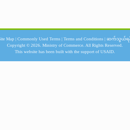
Site Map
|
Commonly Used Terms
|
Terms and Conditions
|
ဆက်သွယ်ရန
Copyright © 2026.
Ministry of Commerce.
All Rights Reserved.
This website has been built with the support of
USAID.