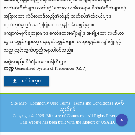
လက်ဆွဲအိတ်များ၊ လက်ဆွဲ/ ဘေးလွယ်အိတ်များ၊ ပိုက်ဆံအိတ်များနှင့်
အခြားသော လိပ်စာကဒ်ထည့်အိတ်နှင့် ဆက်စပ်အိတ်ငယ်များ၊
ထုတ်လုပ်မှုတွင် အသုံးပြုသော ကုန်ကြမ်းပစ္စည်များ၊
ကျောက်မျက်ရတနာများ၊ ကော်ဇောအမျိုးမျိုး၊ အချို့သော လယ်ယာ
ထွက် ပစ္စည်းများနှင့် ရေထွက်ပစ္စည်းများ၊ ဓာတုပစ္စည်းအမျိုးမျိုးနှင့်
သတ္တုတွင်းထွက်ပစ္စည်းများပါဝင်သည်။
အဖွဲ့အစည်း
နိုင်ငံခြားရေးဝန်ကြီးဌာန
ကဏ္ဍ
Generalized System of Preferences (GSP)
file_download
ဒေါင်းလုပ်
Site Map
|
Commonly Used Terms
|
Terms and Conditions
|
ဆက်
သွယ်ရန်
Copyright © 2026.
Ministry of Commerce.
All Rights Reserved.
arrow_drop_up
This website has been built with the support of
USAID.