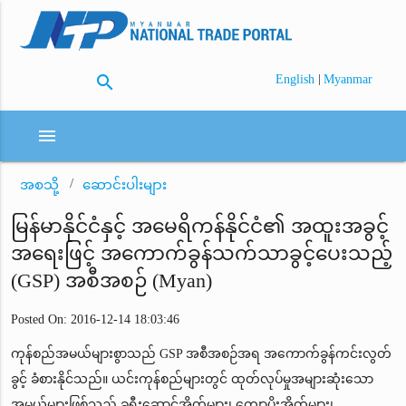
search
|
English
Myanmar
menu
အစသို့
ဆောင်းပါးများ
မြန်မာနိုင်ငံနှင့် အမေရိကန်နိုင်ငံ၏ အထူးအခွင့်
အရေးဖြင့် အကောက်ခွန်သက်သာခွင့်ပေးသည့်
(GSP) အစီအစဉ် (Myan)
Posted On: 2016-12-14 18:03:46
ကုန်စည်အမယ်များစွာသည် GSP အစီအစဉ်အရ အကောက်ခွန်ကင်းလွတ်
ခွင့် ခံစားနိုင်သည်။ ယင်းကုန်စည်များတွင် ထုတ်လုပ်မှုအများဆုံးသော
အမယ်များဖြစ်သည့် ခရီးဆောင်အိတ်များ၊ ကျောပိုးအိတ်များ၊