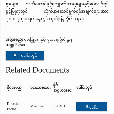
နွားများ သယ်ဆောင်ခွင့်လျှောက်ထားမှုများနှင့်စပ်လျဉ်း၍
ခွင့်ပြုရာတွင် လိုက်နာဆောင်ရွက်ရန်အချက်များအား
၂၆-၈-၂၀၂၀ ရက်နေ့တွင် ထုတ်ပြန်လိုက်သည်။
အဖွဲ့အစည်း
မွေးမြူရေးနှင့်ကုသရေးဦးစီးဌာန
ကဏ္ဍ
Export
file_download
ဒေါင်းလုပ်
Related Documents
ဖိုင်
ဖိုင်အမည်
ဘာသာစကား
ဒေါင်းလုပ်
အရွယ်အစား
Directive
file_download
Myanmar
1.49MB
ဒေါင်း
Forms