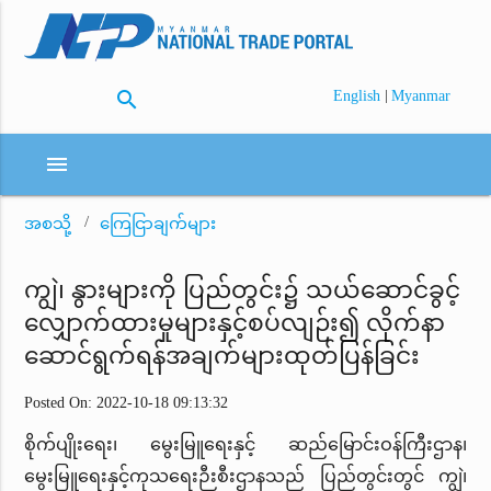
search
|
English
Myanmar
menu
အစသို့
ကြေငြာချက်များ
ကျွဲ၊ နွားများကို ပြည်တွင်း၌ သယ်ဆောင်ခွင့်
လျှောက်ထားမှုများနှင့်စပ်လျဉ်း၍ လိုက်နာ
ဆောင်ရွက်ရန်အချက်များထုတ်ပြန်ခြင်း
Posted On: 2022-10-18 09:13:32
စိုက်ပျိုးရေး၊ မွေးမြူရေးနှင့် ဆည်မြောင်းဝန်ကြီးဌာန၊
မွေးမြူရေးနှင့်ကုသရေးဉီးစီးဌာနသည် ပြည်တွင်းတွင် ကျွဲ၊