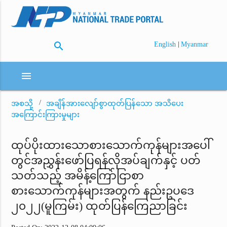
search
|
English
Myanmar
menu
အစသို့
အချိန်အားလျော်စွာထုတ်ပြန်သော အသိပေး
အကြောင်းကြားမှုများ
ထုပ်ပိုးထားသောစားသောက်ကုန်များအပေါ်
တွင်အညွှန်းဖော်ပြရန်လိုအပ်ချက်နှင့် ပတ်
သတ်သည့် အမိန့်ကြော်ငြာစာ
စားသောက်ကုန်များအတွက် နည်းဥပဒေ
၂၀၂၂(မူကြမ်း) ထုတ်ပြန်ကြေညာခြင်း