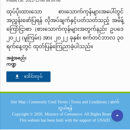
Posted On: 2022-12-08 04:09:06
ထုပ်ပိုးထားသော စားသောက်ကုန်များအပေါ်တွင်
အညွှန်းဖော်ပြရန် လိုအပ်ချက်နှင့်ပတ်သတ်သည့် အမိန့်
ကြော်ငြာစာ (စားသောက်ကုန်များအတွက်နည်း ဥပဒေ
၂၀၂၂ (မူကြမ်း) အား ၂၀၂၂ ခုနှစ်၊ စက်တင်ဘာလ ၃၀
ရက်နေ့တွင် ထုတ်ပြန်ကြေညာခဲ့ပါသည်။
အဖွဲ့အစည်း
ကဏ္ဍ
file_download
ဒေါင်းလုပ်
Site Map
|
Commonly Used Terms
|
Terms and Conditions
|
ဆက်
သွယ်ရန်
Copyright © 2026.
Ministry of Commerce.
All Rights Reserved.
arrow_drop_up
This website has been built with the support of
USAID.