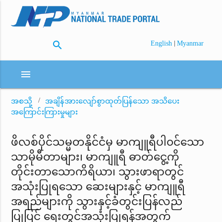
search
|
English
Myanmar
menu
အစသို့
အချိန်အားလျော်စွာထုတ်ပြန်သော အသိပေး
အကြောင်းကြားမှုများ
ဖိလစ်ပိုင်သမ္မတနိုင်ငံမှ မာကျူရီပါ၀င်သော
သာမိုမီတာများ၊ မာကျူရီ ဓာတ်ငွေ့ကို
တိုင်းတာသောကိရိယာ၊ သွားဖာရာတွင်
အသုံးပြုရသော ဆေးများနှင့် မာကျူရီ
အရည်များကို သွားနှင့်ခံတွင်းပြန်လည်
ပြုပြင် ရေးတွင်အသုံးပြုရန်အတွက်