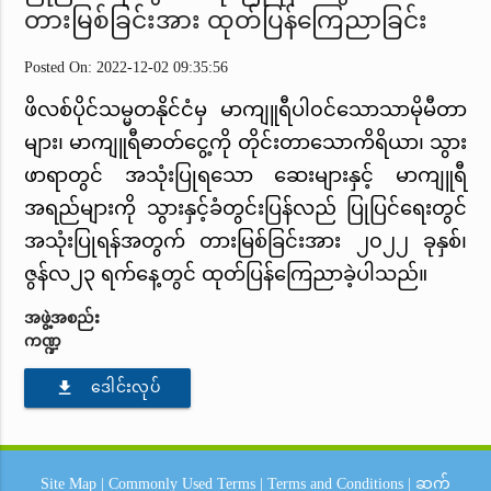
တားမြစ်ခြင်းအား ထုတ်ပြန်ကြေညာခြင်း
Posted On: 2022-12-02 09:35:56
ဖိလစ်ပိုင်သမ္မတနိုင်ငံမှ မာကျူရီပါ၀င်သောသာမိုမီတာ
များ၊ မာကျူရီဓာတ်ငွေ့ကို တိုင်းတာသောကိရိယာ၊ သွား
ဖာရာတွင် အသုံးပြုရသော ဆေးများနှင့် မာကျူရီ
အရည်များကို သွားနှင့်ခံတွင်းပြန်လည် ပြုပြင်ရေးတွင်
အသုံးပြုရန်အတွက် တားမြစ်ခြင်းအား ၂၀၂၂ ခုနှစ်၊
ဇွန်လ၂၃ ရက်နေ့တွင် ထုတ်ပြန်ကြေညာခဲ့ပါသည်။
အဖွဲ့အစည်း
ကဏ္ဍ
file_download
ဒေါင်းလုပ်
Site Map
|
Commonly Used Terms
|
Terms and Conditions
|
ဆက်