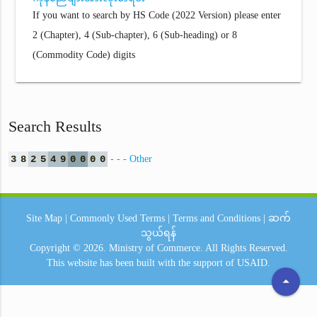
If you want to search by HS Code (2022 Version) please enter
2 (Chapter), 4 (Sub-chapter), 6 (Sub-heading) or 8
(Commodity Code) digits
Search Results
3
8
2
5
4
9
0
0
0
0
- - - Other
Site Map
|
Commonly Used Terms
|
Terms and Conditions
|
ဆက်
သွယ်ရန်
Copyright © 2026.
Ministry of Commerce.
All Rights Reserved.
This website has been built with the support of
USAID.
arrow_drop_up