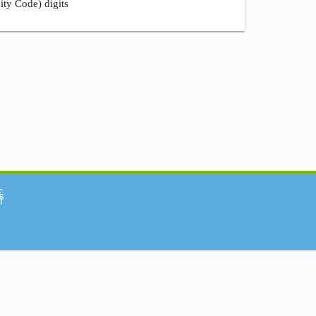
ity Code) digits
်