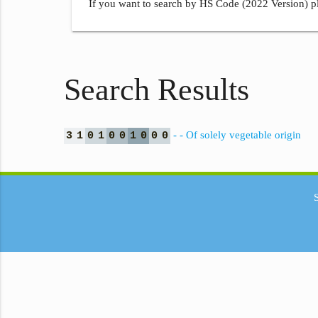
If you want to search by HS Code (2022 Version) pl
Search Results
- - Of solely vegetable origin
3
1
0
1
0
0
1
0
0
0