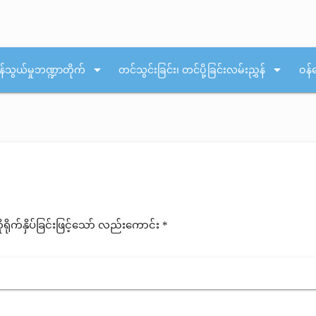
arrow_drop_down
arrow_drop_down
န်သွယ်မှုဘဏ္ဍာတိုက်
တင်သွင်းခြင်း၊ တင်ပို့ခြင်းလမ်းညွှန်
ဝန်
ုက်နှိပ်ခြင်းဖြင့်သော် လည်းကောင်း *