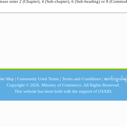
ease enter 2 (Chapter), 4 (Sub-chapter), 6 (Sub-heading) or 8 (Commod
Site Map
|
Commonly Used Terms
|
Terms and Conditions
|
ဆက်သွယ်ရန
Copyright © 2026.
Ministry of Commerce.
All Rights Reserved.
This website has been built with the support of
USAID.