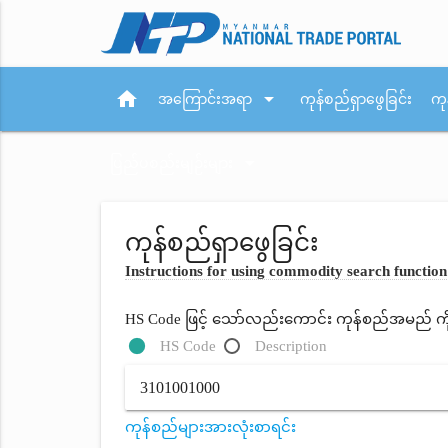
home
arrow_drop_down
အကြောင်းအရာ
ကုန်စည်ရှာဖွေခြင်း
ကု
arrow_drop_down
ပြည်ပစည်းမျဉ်းများ
ကုန်စည်ရှာဖွေခြင်း
Instructions for using commodity search function
HS Code ဖြင့် သော်လည်းကောင်း ကုန်စည်အမည် ကိုရိ
HS Code
Description
ကုန်စည်များအားလုံးစာရင်း