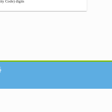
ity Code) digits
်