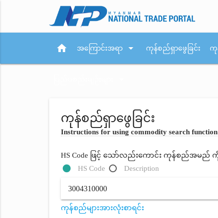
home
arrow_drop_down
အကြောင်းအရာ
ကုန်စည်ရှာဖွေခြင်း
ကု
arrow_drop_down
ပြည်ပစည်းမျဉ်းများ
ကုန်စည်ရှာဖွေခြင်း
Instructions for using commodity search function
HS Code ဖြင့် သော်လည်းကောင်း ကုန်စည်အမည် ကိုရိ
HS Code
Description
ကုန်စည်များအားလုံးစာရင်း