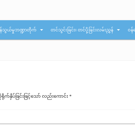
arrow_drop_down
arrow_drop_down
န်သွယ်မှုဘဏ္ဍာတိုက်
တင်သွင်းခြင်း၊ တင်ပို့ခြင်းလမ်းညွှန်
ဝန်
ုက်နှိပ်ခြင်းဖြင့်သော် လည်းကောင်း *