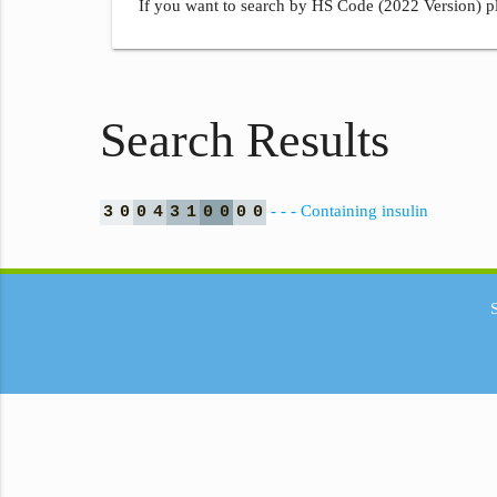
If you want to search by HS Code (2022 Version) pl
Search Results
- - - Containing insulin
3
0
0
4
3
1
0
0
0
0