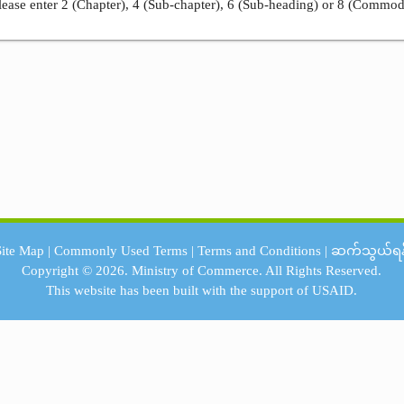
ease enter 2 (Chapter), 4 (Sub-chapter), 6 (Sub-heading) or 8 (Commod
Site Map
|
Commonly Used Terms
|
Terms and Conditions
|
ဆက်သွယ်ရန
Copyright © 2026.
Ministry of Commerce.
All Rights Reserved.
This website has been built with the support of
USAID.