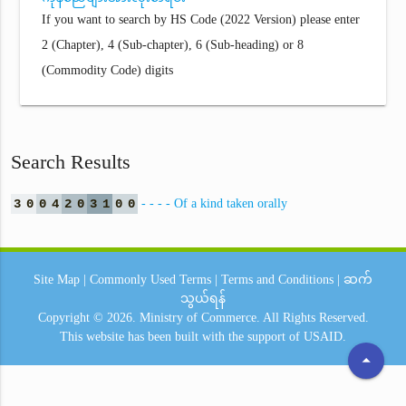
If you want to search by HS Code (2022 Version) please enter
2 (Chapter), 4 (Sub-chapter), 6 (Sub-heading) or 8
(Commodity Code) digits
Search Results
3
0
0
4
2
0
3
1
0
0
- - - - Of a kind taken orally
Site Map
|
Commonly Used Terms
|
Terms and Conditions
|
ဆက်
သွယ်ရန်
Copyright © 2026.
Ministry of Commerce.
All Rights Reserved.
This website has been built with the support of
USAID.
arrow_drop_up