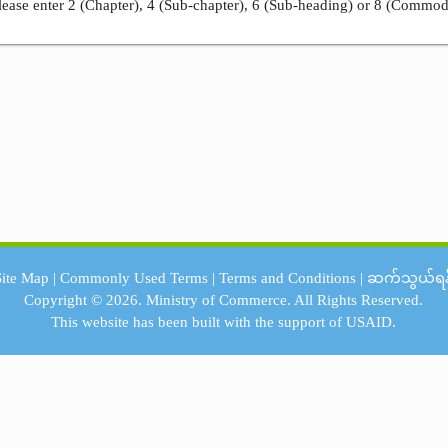
ease enter 2 (Chapter), 4 (Sub-chapter), 6 (Sub-heading) or 8 (Commod
Site Map
|
Commonly Used Terms
|
Terms and Conditions
|
ဆက်သွယ်ရန
Copyright © 2026.
Ministry of Commerce.
All Rights Reserved.
This website has been built with the support of
USAID.