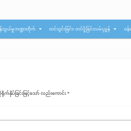
arrow_drop_down
arrow_drop_down
န်သွယ်မှုဘဏ္ဍာတိုက်
တင်သွင်းခြင်း၊ တင်ပို့ခြင်းလမ်းညွှန်
ဝန်
ုက်နှိပ်ခြင်းဖြင့်သော် လည်းကောင်း *