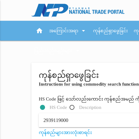
home
arrow_drop_down
အကြောင်းအရာ
ကုန်စည်ရှာဖွေခြင်း
ကု
arrow_drop_down
ပြည်ပစည်းမျဉ်းများ
ကုန်စည်ရှာဖွေခြင်း
Instructions for using commodity search function
HS Code ဖြင့် သော်လည်းကောင်း ကုန်စည်အမည် ကိုရိ
HS Code
Description
ကုန်စည်များအားလုံးစာရင်း