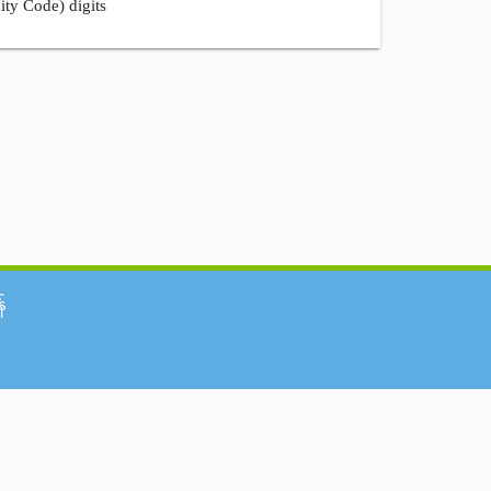
ity Code) digits
်