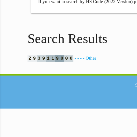
If you want to search by HS Code (2022 Version) pl
Search Results
- - - - Other
2
9
3
9
1
1
9
0
0
0