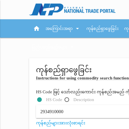
home
arrow_drop_down
အကြောင်းအရာ
ကုန်စည်ရှာဖွေခြင်း
ကု
arrow_drop_down
ပြည်ပစည်းမျဉ်းများ
ကုန်စည်ရှာဖွေခြင်း
Instructions for using commodity search function
HS Code ဖြင့် သော်လည်းကောင်း ကုန်စည်အမည် ကိုရိ
HS Code
Description
ကုန်စည်များအားလုံးစာရင်း