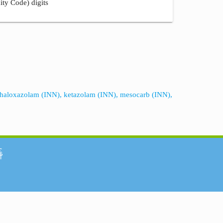
ity Code) digits
 haloxazolam (INN), ketazolam (INN), mesocarb (INN),
်