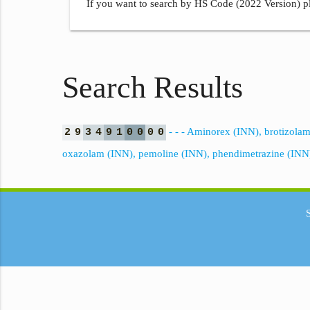
If you want to search by HS Code (2022 Version) pl
Search Results
- - - Aminorex (INN), brotizola
2
9
3
4
9
1
0
0
0
0
oxazolam (INN), pemoline (INN), phendimetrazine (INN),