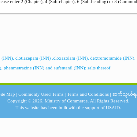
ease enter 2 (Chapter), 4 (Sub-chapter), 6 (Sub-heading) or 8 (Commod
m (INN), clotiazepam (INN) ,cloxazolam (INN), dextromoramide (INN),
 phenmetrazine (INN) and sufentanil (INN); salts thereof
Site Map
|
Commonly Used Terms
|
Terms and Conditions
|
ဆက်သွယ်ရန
Copyright © 2026.
Ministry of Commerce.
All Rights Reserved.
This website has been built with the support of
USAID.