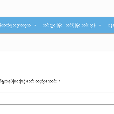
arrow_drop_down
arrow_drop_down
န်သွယ်မှုဘဏ္ဍာတိုက်
တင်သွင်းခြင်း၊ တင်ပို့ခြင်းလမ်းညွှန်
ဝန်
ုက်နှိပ်ခြင်းဖြင့်သော် လည်းကောင်း *