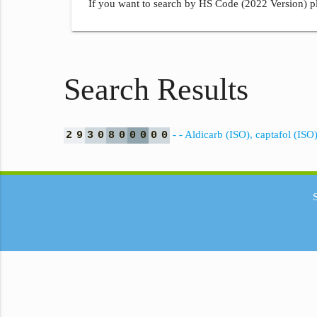
If you want to search by HS Code (2022 Version) pl
Search Results
- - Aldicarb (ISO), captafol (I
2
9
3
0
8
0
0
0
0
0