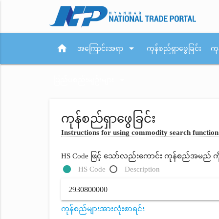
home
arrow_drop_down
အကြောင်းအရာ
ကုန်စည်ရှာဖွေခြင်း
ကု
arrow_drop_down
ပြည်ပစည်းမျဉ်းများ
ကုန်စည်ရှာဖွေခြင်း
Instructions for using commodity search function
HS Code ဖြင့် သော်လည်းကောင်း ကုန်စည်အမည် ကိုရိ
HS Code
Description
ကုန်စည်များအားလုံးစာရင်း