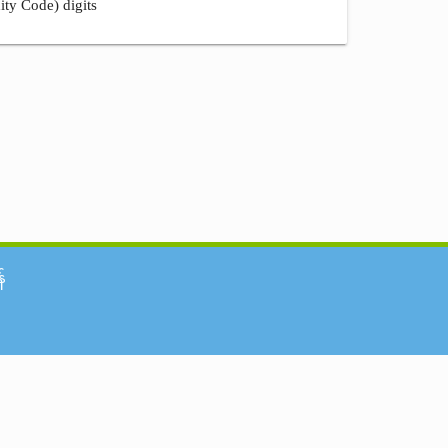
ity Code) digits
်