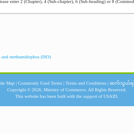
ease enter 2 (Chapter), 4 (Sub-chapter), 6 (Sub-heading) or 8 (Commod
SO) and methamidophos (ISO)
Site Map
|
Commonly Used Terms
|
Terms and Conditions
|
ဆက်သွယ်ရန
Copyright © 2026.
Ministry of Commerce.
All Rights Reserved.
This website has been built with the support of
USAID.