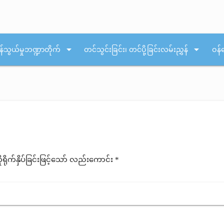
arrow_drop_down
arrow_drop_down
န်သွယ်မှုဘဏ္ဍာတိုက်
တင်သွင်းခြင်း၊ တင်ပို့ခြင်းလမ်းညွှန်
ဝန်
ုက်နှိပ်ခြင်းဖြင့်သော် လည်းကောင်း *