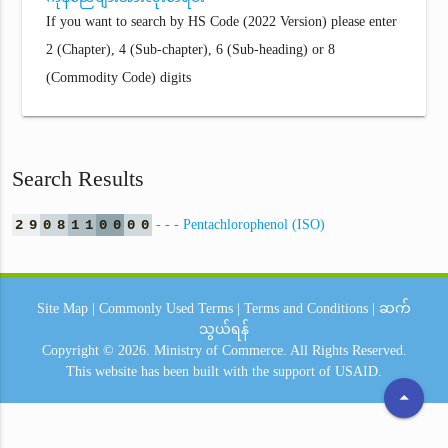
If you want to search by HS Code (2022 Version) please enter
2 (Chapter), 4 (Sub-chapter), 6 (Sub-heading) or 8
(Commodity Code) digits
Search Results
2
9
0
8
1
1
0
0
0
0
- - - Pentachlorophenol (ISO)
Site Map
|
Commonly Used Terms
|
Terms and Conditions
|
ဆက်
သွယ်ရန်
Copyright © 2026.
Ministry of Commerce.
All Rights Reserved.
This website has been built with the support of
USAID.
arrow_drop_up