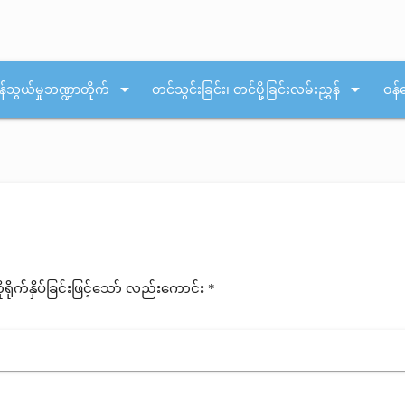
arrow_drop_down
arrow_drop_down
န်သွယ်မှုဘဏ္ဍာတိုက်
တင်သွင်းခြင်း၊ တင်ပို့ခြင်းလမ်းညွှန်
ဝန်
ုက်နှိပ်ခြင်းဖြင့်သော် လည်းကောင်း *