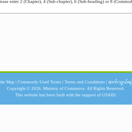
ease enter 2 (Chapter), 4 (Sub-chapter), 6 (Sub-heading) or 8 (Commod
Site Map
|
Commonly Used Terms
|
Terms and Conditions
|
ဆက်သွယ်ရန
Copyright © 2026.
Ministry of Commerce.
All Rights Reserved.
This website has been built with the support of
USAID.