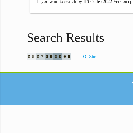
If you want to search by HS Code (2022 Version) pl
Search Results
- - - - Of Zinc
2
8
2
7
3
9
3
0
0
0