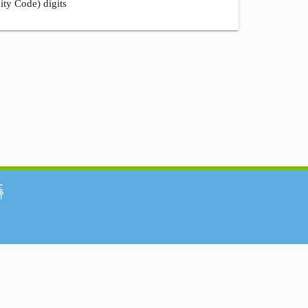
ity Code) digits
်