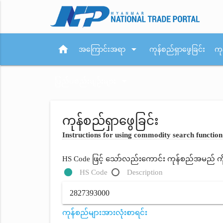
home
arrow_drop_down
အကြောင်းအရာ
ကုန်စည်ရှာဖွေခြင်း
ကု
arrow_drop_down
ပြည်ပစည်းမျဉ်းများ
ကုန်စည်ရှာဖွေခြင်း
Instructions for using commodity search function
HS Code ဖြင့် သော်လည်းကောင်း ကုန်စည်အမည် ကိုရိ
HS Code
Description
ကုန်စည်များအားလုံးစာရင်း