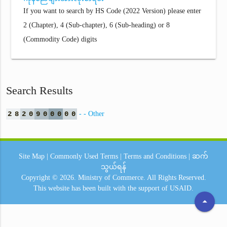
If you want to search by HS Code (2022 Version) please enter
2 (Chapter), 4 (Sub-chapter), 6 (Sub-heading) or 8
(Commodity Code) digits
Search Results
2
8
2
0
9
0
0
0
0
0
- - Other
Site Map
|
Commonly Used Terms
|
Terms and Conditions
|
ဆက်
သွယ်ရန်
Copyright © 2026.
Ministry of Commerce.
All Rights Reserved.
This website has been built with the support of
USAID.
arrow_drop_up