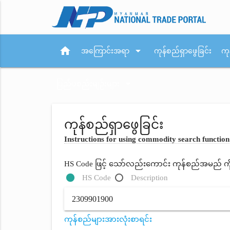
home
arrow_drop_down
အကြောင်းအရာ
ကုန်စည်ရှာဖွေခြင်း
ကု
arrow_drop_down
ပြည်ပစည်းမျဉ်းများ
ကုန်စည်ရှာဖွေခြင်း
Instructions for using commodity search function
HS Code ဖြင့် သော်လည်းကောင်း ကုန်စည်အမည် ကိုရိ
HS Code
Description
ကုန်စည်များအားလုံးစာရင်း