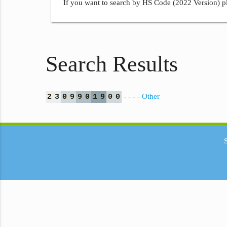
If you want to search by HS Code (2022 Version) pl
Search Results
- - - - Other
2
3
0
9
9
0
1
9
0
0