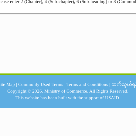
ease enter 2 (Chapter), 4 (Sub-chapter), 6 (Sub-heading) or 8 (Commod
Site Map
|
Commonly Used Terms
|
Terms and Conditions
|
ဆက်သွယ်ရန
Copyright © 2026.
Ministry of Commerce.
All Rights Reserved.
This website has been built with the support of
USAID.