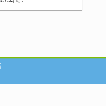
ity Code) digits
်