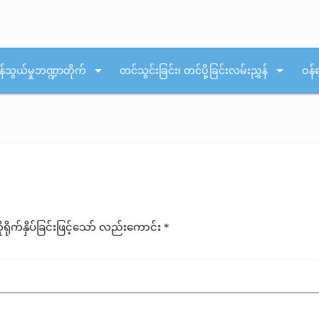
arrow_drop_down
arrow_drop_down
န်သွယ်မှုဘဏ္ဍာတိုက်
တင်သွင်းခြင်း၊ တင်ပို့ခြင်းလမ်းညွှန်
ဝန်
ုက်နှိပ်ခြင်းဖြင့်သော် လည်းကောင်း *