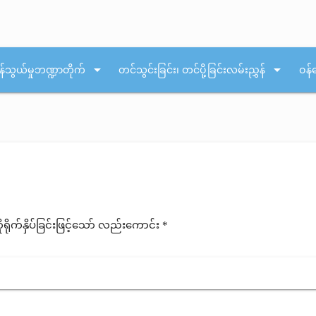
arrow_drop_down
arrow_drop_down
န်သွယ်မှုဘဏ္ဍာတိုက်
တင်သွင်းခြင်း၊ တင်ပို့ခြင်းလမ်းညွှန်
ဝန်
ုက်နှိပ်ခြင်းဖြင့်သော် လည်းကောင်း *