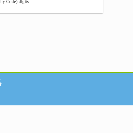
ity Code) digits
်