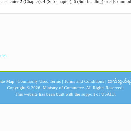
ease enter 2 (Chapter), 4 (Sub-chapter), 6 (Sub-heading) or 8 (Commod
ates
Site Map
|
Commonly Used Terms
|
Terms and Conditions
|
ဆက်သွယ်ရန
Copyright © 2026.
Ministry of Commerce.
All Rights Reserved.
This website has been built with the support of
USAID.