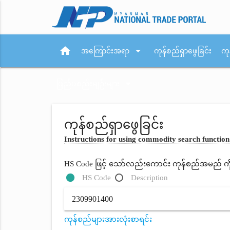
home
arrow_drop_down
အကြောင်းအရာ
ကုန်စည်ရှာဖွေခြင်း
ကု
arrow_drop_down
ပြည်ပစည်းမျဉ်းများ
ကုန်စည်ရှာဖွေခြင်း
Instructions for using commodity search function
HS Code ဖြင့် သော်လည်းကောင်း ကုန်စည်အမည် ကိုရိ
HS Code
Description
ကုန်စည်များအားလုံးစာရင်း