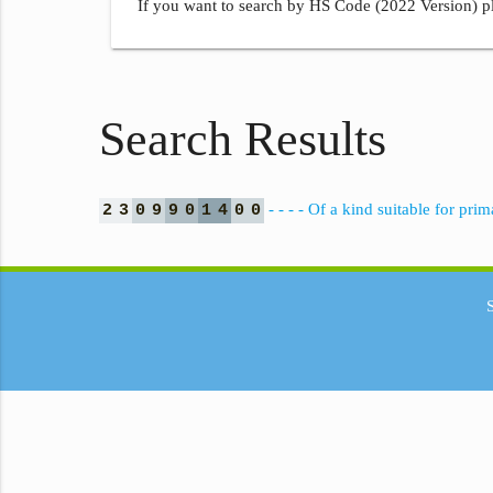
If you want to search by HS Code (2022 Version) pl
Search Results
- - - - Of a kind suitable for prim
2
3
0
9
9
0
1
4
0
0