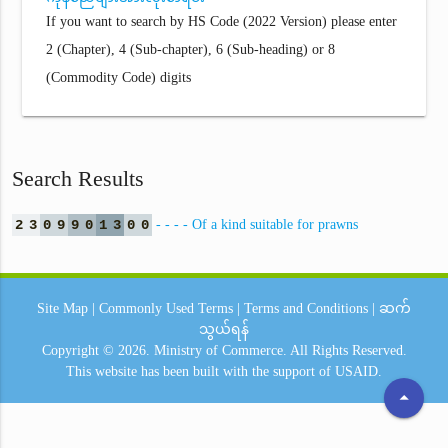
If you want to search by HS Code (2022 Version) please enter
2 (Chapter), 4 (Sub-chapter), 6 (Sub-heading) or 8
(Commodity Code) digits
Search Results
2
3
0
9
9
0
1
3
0
0
- - - - Of a kind suitable for prawns
Site Map
|
Commonly Used Terms
|
Terms and Conditions
|
ဆက်
သွယ်ရန်
Copyright © 2026.
Ministry of Commerce.
All Rights Reserved.
This website has been built with the support of
USAID.
arrow_drop_up