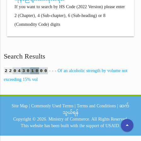
If you want to search by HS Code (2022 Version) please enter
2 (Chapter), 4 (Sub-chapter), 6 (Sub-heading) or 8
(Commodity Code) digits
Search Results
2
2
0
4
3
0
1
0
0
0
- - - Of an alcoholic strength by volume not
exceeding 15% vol
Site Map
|
Commonly Used Terms
|
Terms and Conditions
|
ဆက်
သွယ်ရန်
Copyright © 2026.
Ministry of Commerce.
All Rights Reserved.
arrow_drop_up
This website has been built with the support of
USAID.