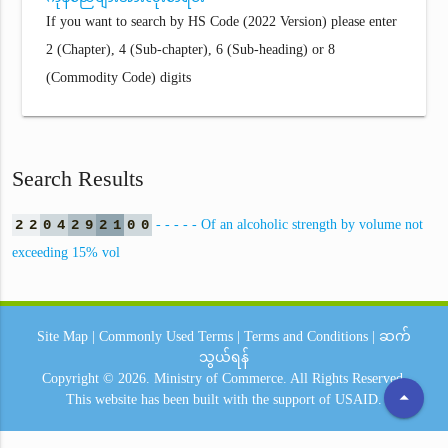
If you want to search by HS Code (2022 Version) please enter
2 (Chapter), 4 (Sub-chapter), 6 (Sub-heading) or 8
(Commodity Code) digits
Search Results
2
2
0
4
2
9
2
1
0
0
- - - - - Of an alcoholic strength by volume not
exceeding 15% vol
Site Map
|
Commonly Used Terms
|
Terms and Conditions
|
ဆက်
သွယ်ရန်
Copyright © 2026.
Ministry of Commerce.
All Rights Reserved.
arrow_drop_up
This website has been built with the support of
USAID.