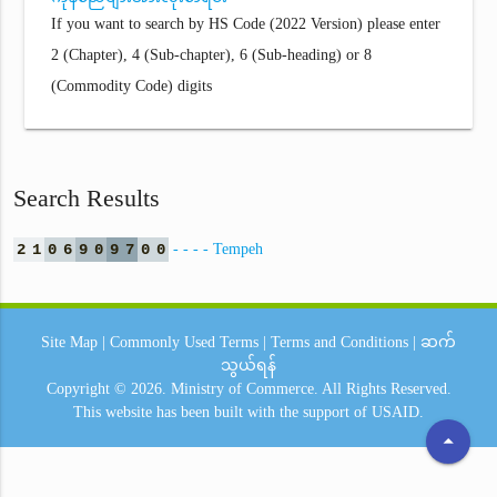
If you want to search by HS Code (2022 Version) please enter
2 (Chapter), 4 (Sub-chapter), 6 (Sub-heading) or 8
(Commodity Code) digits
Search Results
2
1
0
6
9
0
9
7
0
0
- - - - Tempeh
Site Map
|
Commonly Used Terms
|
Terms and Conditions
|
ဆက်
သွယ်ရန်
Copyright © 2026.
Ministry of Commerce.
All Rights Reserved.
This website has been built with the support of
USAID.
arrow_drop_up