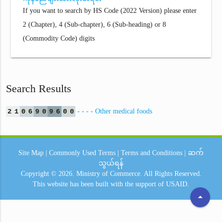
If you want to search by HS Code (2022 Version) please enter
2 (Chapter), 4 (Sub-chapter), 6 (Sub-heading) or 8
(Commodity Code) digits
Search Results
2
1
0
6
9
0
9
6
0
0
- - - - Other medical foods
Site Map
|
Commonly Used Terms
|
Terms and Conditions
|
ဆက်
သွယ်ရန်
Copyright © 2026.
Ministry of Commerce.
All Rights Reserved.
This website has been built with the support of
USAID.
arrow_drop_up