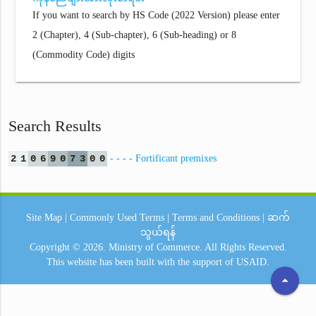
If you want to search by HS Code (2022 Version) please enter
2 (Chapter), 4 (Sub-chapter), 6 (Sub-heading) or 8
(Commodity Code) digits
Search Results
2
1
0
6
9
0
7
3
0
0
- - - - Fortificant premixes
Site Map
|
Commonly Used Terms
|
Terms and Conditions
|
ဆက်
သွယ်ရန်
Copyright © 2026.
Ministry of Commerce.
All Rights Reserved.
This website has been built with the support of
USAID.
arrow_drop_up