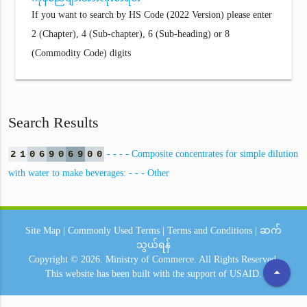
If you want to search by HS Code (2022 Version) please enter
2 (Chapter), 4 (Sub-chapter), 6 (Sub-heading) or 8
(Commodity Code) digits
Search Results
2
1
0
6
9
0
6
9
0
0
- - - - Composite concentrates for simple dilution
with water to make beverages: - - - Other
Site Map
|
Commonly Used Terms
|
Terms and Conditions
|
ဆက်
သွယ်ရန်
Copyright © 2026.
Ministry of Commerce.
All Rights Reserved.
arrow_drop_up
This website has been built with the support of
USAID.