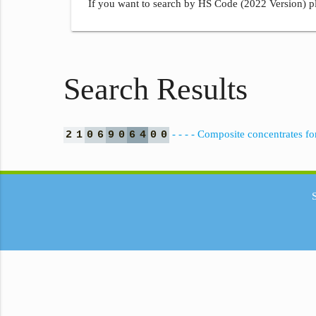
If you want to search by HS Code (2022 Version) pl
Search Results
- - - - Composite concentrates fo
2
1
0
6
9
0
6
4
0
0