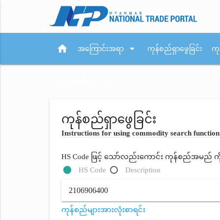
home
arrow_drop_down
အကြောင်းအရာ
ကုန်စည်ရှာဖွေခြင်း
ကု
arrow_drop_down
ပြည်ပစည်းမျဉ်းများ
ကုန်စည်ရှာဖွေခြင်း
Instructions for using commodity search function
HS Code ဖြင့် သော်လည်းကောင်း ကုန်စည်အမည် ကိုရိ
HS Code
Description
ကုန်စည်များအားလုံးစာရင်း