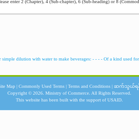
ease enter 2 (Chapter), 4 (Sub-chapter), 6 (Sub-heading) or 8 (Commod
r simple dilution with water to make beverages: - - - - Of a kind used fo
Site Map
|
Commonly Used Terms
|
Terms and Conditions
|
ဆက်သွယ်ရန
Copyright © 2026.
Ministry of Commerce.
All Rights Reserved.
This website has been built with the support of
USAID.