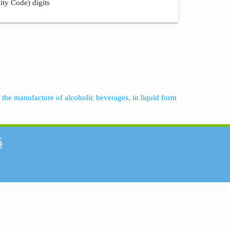
ity Code) digits
r the manufacture of alcoholic beverages, in liquid form
်