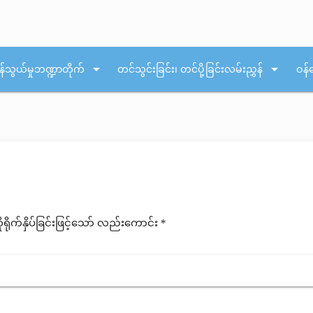
arrow_drop_down
arrow_drop_down
န်သွယ်မှုဘဏ္ဍာတိုက်
တင်သွင်းခြင်း၊ တင်ပို့ခြင်းလမ်းညွှန်
ဝန်
ုက်နှိပ်ခြင်းဖြင့်သော် လည်းကောင်း *