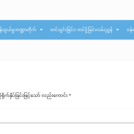
arrow_drop_down
arrow_drop_down
န်သွယ်မှုဘဏ္ဍာတိုက်
တင်သွင်းခြင်း၊ တင်ပို့ခြင်းလမ်းညွှန်
ဝန်
ုက်နှိပ်ခြင်းဖြင့်သော် လည်းကောင်း *