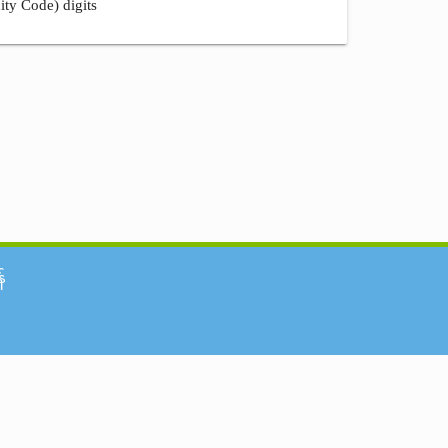
ity Code) digits
်