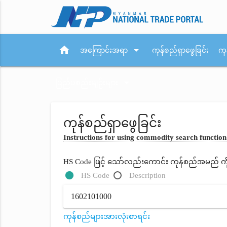
home
arrow_drop_down
အကြောင်းအရာ
ကုန်စည်ရှာဖွေခြင်း
ကု
arrow_drop_down
ပြည်ပစည်းမျဉ်းများ
ကုန်စည်ရှာဖွေခြင်း
Instructions for using commodity search function
HS Code ဖြင့် သော်လည်းကောင်း ကုန်စည်အမည် ကိုရိ
HS Code
Description
ကုန်စည်များအားလုံးစာရင်း