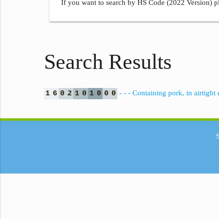
If you want to search by HS Code (2022 Version) pl
Search Results
- - - Containing pork, in airtight
1
6
0
2
1
0
1
0
0
0