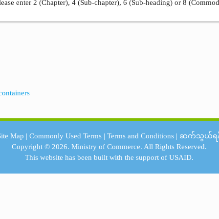
ease enter 2 (Chapter), 4 (Sub-chapter), 6 (Sub-heading) or 8 (Commod
 containers
Site Map
|
Commonly Used Terms
|
Terms and Conditions
|
ဆက်သွယ်ရန
Copyright © 2026.
Ministry of Commerce.
All Rights Reserved.
This website has been built with the support of
USAID.