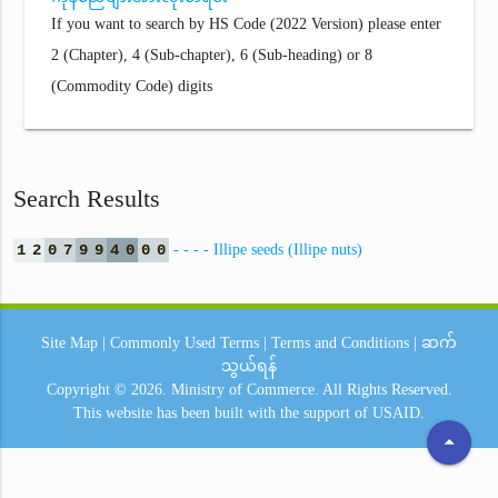
If you want to search by HS Code (2022 Version) please enter
2 (Chapter), 4 (Sub-chapter), 6 (Sub-heading) or 8
(Commodity Code) digits
Search Results
1
2
0
7
9
9
4
0
0
0
- - - - Illipe seeds (Illipe nuts)
Site Map
|
Commonly Used Terms
|
Terms and Conditions
|
ဆက်
သွယ်ရန်
Copyright © 2026.
Ministry of Commerce.
All Rights Reserved.
This website has been built with the support of
USAID.
arrow_drop_up