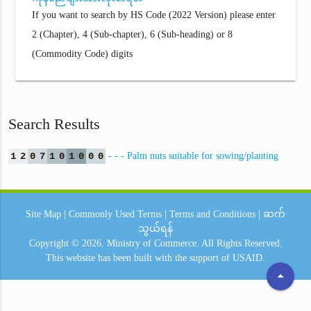
If you want to search by HS Code (2022 Version) please enter
2 (Chapter), 4 (Sub-chapter), 6 (Sub-heading) or 8
(Commodity Code) digits
Search Results
1
2
0
7
1
0
1
0
0
0
- - - Palm nuts suitable for sowing/planting
Site Map
|
Commonly Used Terms
|
Terms and Conditions
|
ဆက်
သွယ်ရန်
Copyright © 2026.
Ministry of Commerce.
All Rights Reserved.
This website has been built with the support of
USAID.
arrow_drop_up