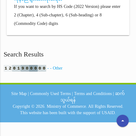
If you want to search by HS Code (2022 Version) please enter
2 (Chapter), 4 (Sub-chapter), 6 (Sub-heading) or 8
(Commodity Code) digits
Search Results
1
2
0
1
9
0
0
0
0
0
- - Other
Site Map
|
Commonly Used Terms
|
Terms and Conditions
|
ဆက်
သွယ်ရန်
Copyright © 2026.
Ministry of Commerce.
All Rights Reserved.
This website has been built with the support of
USAID.
arrow_drop_up