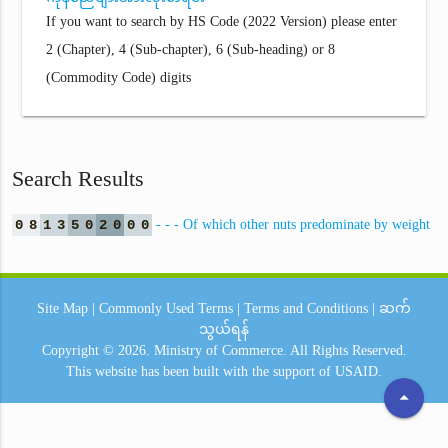
If you want to search by HS Code (2022 Version) please enter
2 (Chapter), 4 (Sub-chapter), 6 (Sub-heading) or 8
(Commodity Code) digits
Search Results
0
8
1
3
5
0
2
0
0
0
- - - Of which other nuts predominate by weight
Site Map
|
Commonly Used Terms
|
Terms and Conditions
|
ဆက်
သွယ်ရန်
Copyright © 2026.
Ministry of Commerce.
All Rights Reserved.
This website has been built with the support of
USAID.
arrow_drop_up