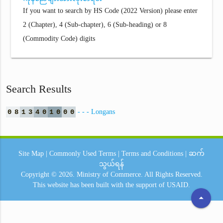
If you want to search by HS Code (2022 Version) please enter
2 (Chapter), 4 (Sub-chapter), 6 (Sub-heading) or 8
(Commodity Code) digits
Search Results
0
8
1
3
4
0
1
0
0
0
- - - Longans
Site Map
|
Commonly Used Terms
|
Terms and Conditions
|
ဆက်
သွယ်ရန်
Copyright © 2026.
Ministry of Commerce.
All Rights Reserved.
This website has been built with the support of
USAID.
arrow_drop_up