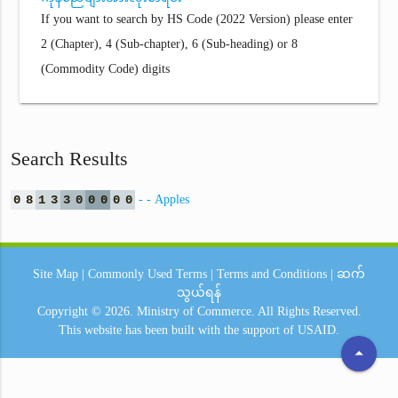
If you want to search by HS Code (2022 Version) please enter
2 (Chapter), 4 (Sub-chapter), 6 (Sub-heading) or 8
(Commodity Code) digits
Search Results
0
8
1
3
3
0
0
0
0
0
- - Apples
Site Map
|
Commonly Used Terms
|
Terms and Conditions
|
ဆက်
သွယ်ရန်
Copyright © 2026.
Ministry of Commerce.
All Rights Reserved.
This website has been built with the support of
USAID.
arrow_drop_up