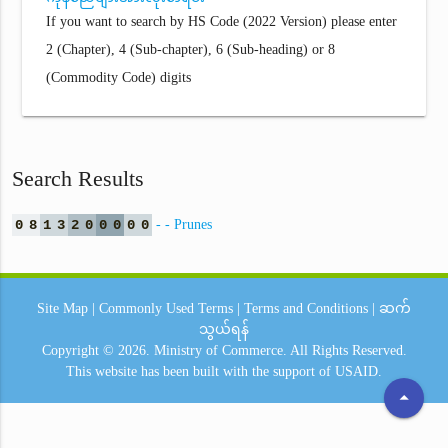
If you want to search by HS Code (2022 Version) please enter
2 (Chapter), 4 (Sub-chapter), 6 (Sub-heading) or 8
(Commodity Code) digits
Search Results
0
8
1
3
2
0
0
0
0
0
- - Prunes
Site Map
|
Commonly Used Terms
|
Terms and Conditions
|
ဆက်
သွယ်ရန်
Copyright © 2026.
Ministry of Commerce.
All Rights Reserved.
This website has been built with the support of
USAID.
arrow_drop_up