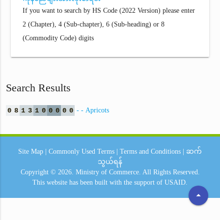
If you want to search by HS Code (2022 Version) please enter
2 (Chapter), 4 (Sub-chapter), 6 (Sub-heading) or 8
(Commodity Code) digits
Search Results
0
8
1
3
1
0
0
0
0
0
- - Apricots
Site Map
|
Commonly Used Terms
|
Terms and Conditions
|
ဆက်
သွယ်ရန်
Copyright © 2026.
Ministry of Commerce.
All Rights Reserved.
This website has been built with the support of
USAID.
arrow_drop_up