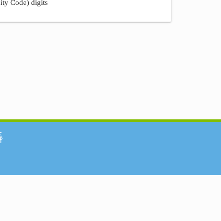
ity Code) digits
်