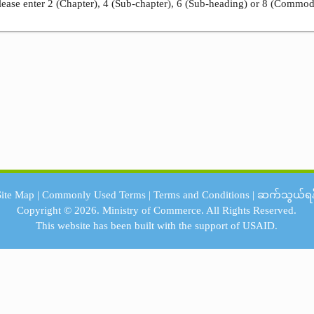
ease enter 2 (Chapter), 4 (Sub-chapter), 6 (Sub-heading) or 8 (Commod
Site Map
|
Commonly Used Terms
|
Terms and Conditions
|
ဆက်သွယ်ရန
Copyright © 2026.
Ministry of Commerce.
All Rights Reserved.
This website has been built with the support of
USAID.