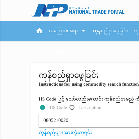
home
arrow_drop_down
အကြောင်းအရာ
ကုန်စည်ရှာဖွေခြင်း
ကု
arrow_drop_down
ပြည်ပစည်းမျဉ်းများ
ကုန်စည်ရှာဖွေခြင်း
Instructions for using commodity search function
HS Code ဖြင့် သော်လည်းကောင်း ကုန်စည်အမည် ကိုရိ
HS Code
Description
ကုန်စည်များအားလုံးစာရင်း