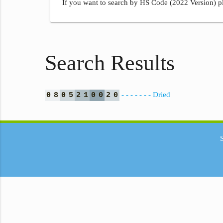
If you want to search by HS Code (2022 Version) pl
Search Results
- - - - - - - Dried
0
8
0
5
2
1
0
0
2
0