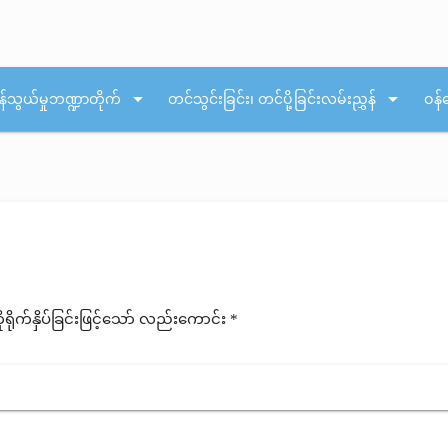
arrow_drop_down
arrow_drop_down
န်သွယ်မှုဘဏ္ဍာတိုက်
တင်သွင်းခြင်း၊ တင်ပို့ခြင်းလမ်းညွှန်
ဝန်
ုက်နှိပ်ခြင်းဖြင့်သော် လည်းကောင်း *