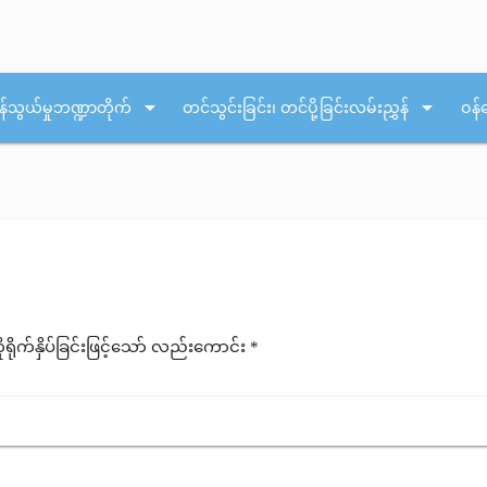
arrow_drop_down
arrow_drop_down
န်သွယ်မှုဘဏ္ဍာတိုက်
တင်သွင်းခြင်း၊ တင်ပို့ခြင်းလမ်းညွှန်
ဝန်
ုက်နှိပ်ခြင်းဖြင့်သော် လည်းကောင်း *