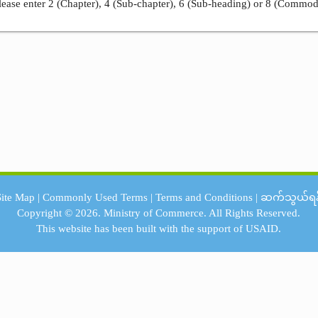
ease enter 2 (Chapter), 4 (Sub-chapter), 6 (Sub-heading) or 8 (Commod
Site Map
|
Commonly Used Terms
|
Terms and Conditions
|
ဆက်သွယ်ရန
Copyright © 2026.
Ministry of Commerce.
All Rights Reserved.
This website has been built with the support of
USAID.