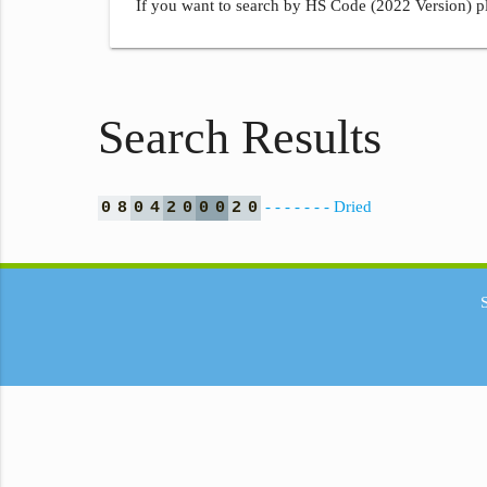
If you want to search by HS Code (2022 Version) pl
Search Results
- - - - - - - Dried
0
8
0
4
2
0
0
0
2
0