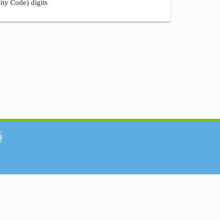
ity Code) digits
်