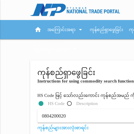
home
arrow_drop_down
အကြောင်းအရာ
ကုန်စည်ရှာဖွေခြင်း
ကု
arrow_drop_down
ပြည်ပစည်းမျဉ်းများ
ကုန်စည်ရှာဖွေခြင်း
Instructions for using commodity search function
HS Code ဖြင့် သော်လည်းကောင်း ကုန်စည်အမည် ကိုရိ
HS Code
Description
ကုန်စည်များအားလုံးစာရင်း