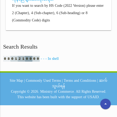
If you want to search by HS Code (2022 Version) please enter
2 (Chapter), 4 (Sub-chapter), 6 (Sub-heading) or 8
(Commodity Code) digits
Search Results
0
8
0
1
2
1
0
0
0
0
- - - In shell
Site Map
|
Commonly Used Terms
|
Terms and Conditions
|
ဆက်
သွယ်ရန်
Copyright © 2026.
Ministry of Commerce.
All Rights Reserved.
This website has been built with the support of
USAID.
arrow_drop_up