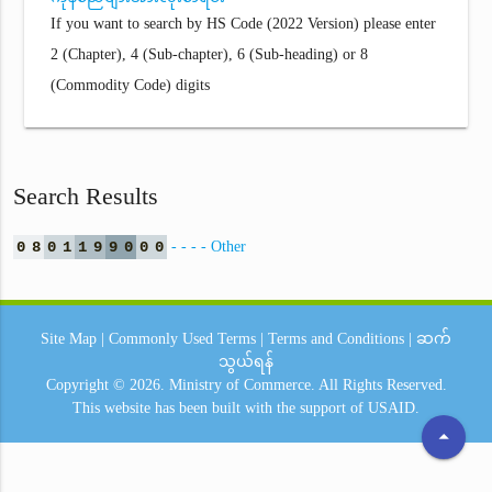
If you want to search by HS Code (2022 Version) please enter
2 (Chapter), 4 (Sub-chapter), 6 (Sub-heading) or 8
(Commodity Code) digits
Search Results
0
8
0
1
1
9
9
0
0
0
- - - - Other
Site Map
|
Commonly Used Terms
|
Terms and Conditions
|
ဆက်
သွယ်ရန်
Copyright © 2026.
Ministry of Commerce.
All Rights Reserved.
This website has been built with the support of
USAID.
arrow_drop_up