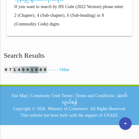
If you want to search by HS Code (2022 Version) please enter
2 (Chapter), 4 (Sub-chapter), 6 (Sub-heading) or 8
(Commodity Code) digits
Search Results
0
7
1
4
9
0
1
9
0
0
- - - - Other
Site Map
|
Commonly Used Terms
|
Terms and Conditions
|
ဆက်
သွယ်ရန်
Copyright © 2026.
Ministry of Commerce.
All Rights Reserved.
This website has been built with the support of
USAID.
arrow_drop_up