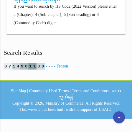
If you want to search by HS Code (2022 Version) please enter
2 (Chapter), 4 (Sub-chapter), 6 (Sub-heading) or 8
(Commodity Code) digits
Search Results
0
7
1
4
9
0
1
1
0
0
- - - - Frozen
Site Map
|
Commonly Used Terms
|
Terms and Conditions
|
ဆက်
သွယ်ရန်
Copyright © 2026.
Ministry of Commerce.
All Rights Reserved.
This website has been built with the support of
USAID.
arrow_drop_up