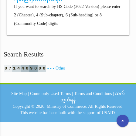
If you want to search by HS Code (2022 Version) please enter
2 (Chapter), 4 (Sub-chapter), 6 (Sub-heading) or 8
(Commodity Code) digits
Search Results
0
7
1
4
4
0
9
0
0
0
- - - Other
Site Map
|
Commonly Used Terms
|
Terms and Conditions
|
ဆက်
သွယ်ရန်
Copyright © 2026.
Ministry of Commerce.
All Rights Reserved.
This website has been built with the support of
USAID.
arrow_drop_up