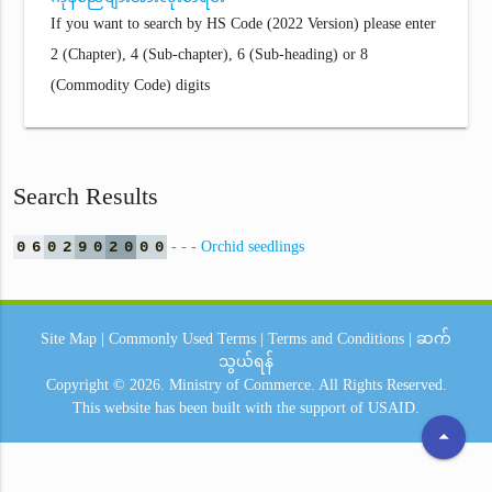
If you want to search by HS Code (2022 Version) please enter
2 (Chapter), 4 (Sub-chapter), 6 (Sub-heading) or 8
(Commodity Code) digits
Search Results
0
6
0
2
9
0
2
0
0
0
- - - Orchid seedlings
Site Map
|
Commonly Used Terms
|
Terms and Conditions
|
ဆက်
သွယ်ရန်
Copyright © 2026.
Ministry of Commerce.
All Rights Reserved.
This website has been built with the support of
USAID.
arrow_drop_up