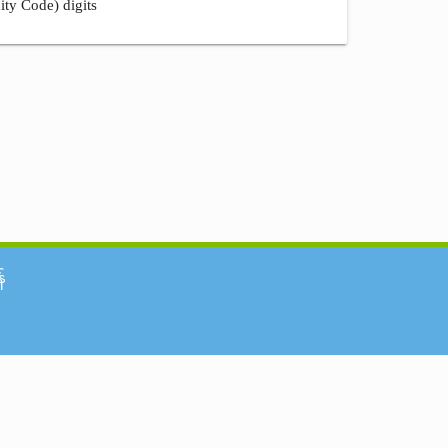
ity Code) digits
်