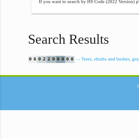
If you want to search by HS Code (2022 Version) pl
Search Results
- - Trees, shrubs and bushes, graf
0
6
0
2
2
0
0
0
0
0