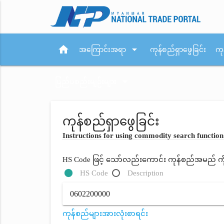
home
arrow_drop_down
အကြောင်းအရာ
ကုန်စည်ရှာဖွေခြင်း
ကု
arrow_drop_down
ပြည်ပစည်းမျဉ်းများ
ကုန်စည်ရှာဖွေခြင်း
Instructions for using commodity search function
HS Code ဖြင့် သော်လည်းကောင်း ကုန်စည်အမည် ကိုရိ
HS Code
Description
ကုန်စည်များအားလုံးစာရင်း