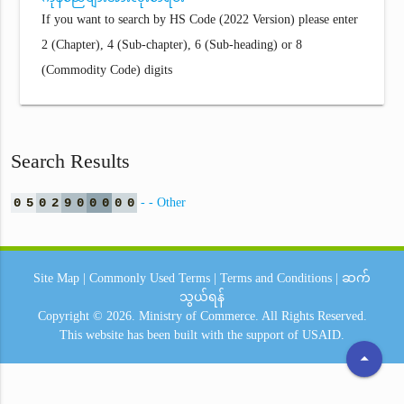
If you want to search by HS Code (2022 Version) please enter
2 (Chapter), 4 (Sub-chapter), 6 (Sub-heading) or 8
(Commodity Code) digits
Search Results
0
5
0
2
9
0
0
0
0
0
- - Other
Site Map
|
Commonly Used Terms
|
Terms and Conditions
|
ဆက်
သွယ်ရန်
Copyright © 2026.
Ministry of Commerce.
All Rights Reserved.
This website has been built with the support of
USAID.
arrow_drop_up